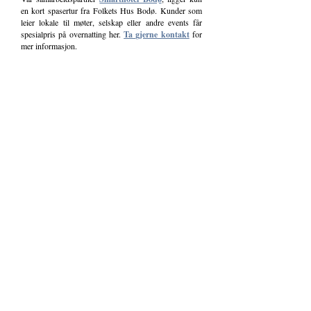
en kort spasertur fra Folkets Hus Bodø. Kunder som
leier lokale til møter, selskap eller andre events får
spesialpris på overnatting her.
Ta gjerne kontakt
for
mer informasjon.
Ta gjerne kontakt med oss for forespørsler og
bestillinger:
post@folketshusbodo.no
eller på tlf
75 52 52 52
(man-
fre 08-16).
Ønsker du kontakt med styret på Folkets Hus?
Send oss mail på:
styret@folketshusbodo.no
.
Velkommen til oss!