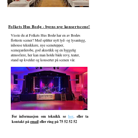
Folkets Hus Bodø - byens nye konsertscene!
Visste du at Folkets Hus Bodø har en av Bodøs
flotteste scener? Med splitter nytt lyd- og lysanlegg,
inhouse teknikkere, nye scenetepper,
scenegarderobe, god akustikk og en hyggelig
atmosfære, her kan man holde både revy, teater,
stand up kvelder og konserter på scenen vår.
,
For informasjon om teknikk se
her
eller t
a
kontakt på
email
eller ring på
75 52 52 52