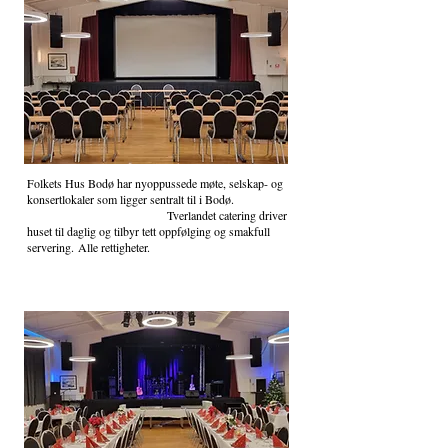
Folkets Hus Bodø har nyoppussede møte, selskap- og
konsertlokaler som ligger sentralt til i Bodø.
Tverlandet catering d
river
huset til daglig og tilbyr tett oppfølging og smakfull
servering.
Alle rettigheter.