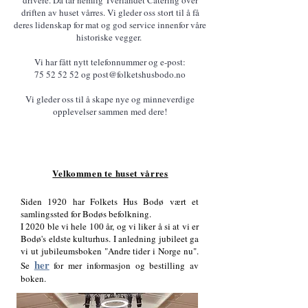
drivere. Da tar nemlig Tverlandet Catering over
driften av huset vårres. Vi gleder oss stort til å få
deres lidenskap for mat og god service innenfor våre
historiske vegger.
Vi har fått nytt telefonnummer og e-post:
75 52 52 52
og
post@folketshusbodo.no
Vi gleder oss til å skape nye og minneverdige
opplevelser sammen med dere!
Velkommen te huset vårres
Siden 1920 har Folkets Hus Bodø vært et
samlingssted for Bodøs befolkning.
I 2020 ble vi hele 100 år, og vi liker å si at vi er
Bodø's eldste kulturhus. I anledning jubileet ga
vi ut jubileumsboken "Andre tider i Norge nu".
her
Se
for mer informasjon og bestilling av
boken.